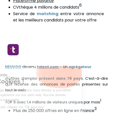
Plateforme payante
6
CVthèque 4 millions de candidats
Service de
matching
entre votre annonce
et les meilleurs candidats pour votre offre
NEUVOO
devenu
talent.com
– Un
agrégateur
On vous présente...
d’offres d’emploi
présent dans 78 pays
. C’est-à-dire
les NicoCookies !
qu’il recense des annonces de postes présentes sur
tout le web.
En acceptant l'usage des cookies, vous nous donnez la possibilité
d'améliorer votre expérience sur nos sites web. Aucune donnée
personnelle ne sera enregistrée.
1
TOP 9 avec 1.4 millions de visiteurs uniques par mois
Si vous êtes d'accord, cliquez sur "Ok pour moi".
3
Plus de 250 000 offres en ligne en France