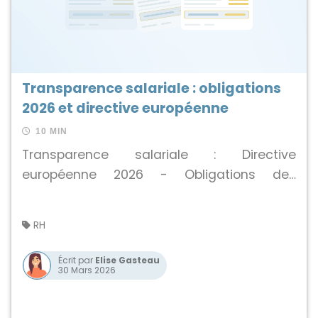
production, optimisent les tâches,
transforment le travail et redessinent les
rôles » . Cette convergence de tendances—
IA, télétravail et aspirations des salariés—
Transparence salariale : obligations
rebat les cartes de l’organisation du travail.
2026 et directive européenne
10 MIN
Transparence salariale : Directive
européenne 2026 - Obligations des
entreprises, salaires, RH | Anticipez les
changements et adaptez vos pratiques.
RH
Écrit par
Elise Gasteau
30 Mars 2026