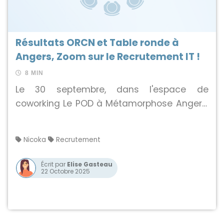
Résultats ORCN et Table ronde à
Angers, Zoom sur le Recrutement IT !
8 MIN
Le 30 septembre, dans l'espace de
coworking Le POD à Métamorphose Angers,
ADN Ouest, Angers Loire Métropole et Aldev
ont présenté l'enquête ORCN 2024, suivie
Nicoka
Recrutement
d'une table ronde réunissant Nicoka,
Externatic et MyDigitalSchool.
Écrit par
Elise Gasteau
22 Octobre 2025