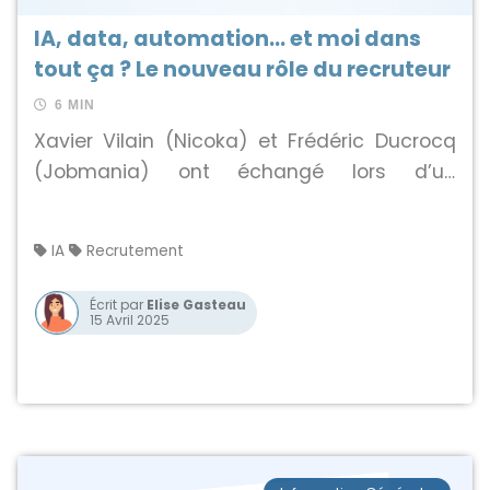
IA, data, automation… et moi dans
tout ça ? Le nouveau rôle du recruteur
6 MIN
Xavier Vilain (Nicoka) et Frédéric Ducrocq
(Jobmania) ont échangé lors d’un
webinaire organisé par Trimoji sur l’impact
de l’IA dans le recrutement. Matching,
IA
Recrutement
rédaction d’annonces, relation candidat…
un regard croisé sur les évolutions
Écrit par
Elise Gasteau
15 Avril 2025
technologiques et le rôle de l’humain dans
le process.