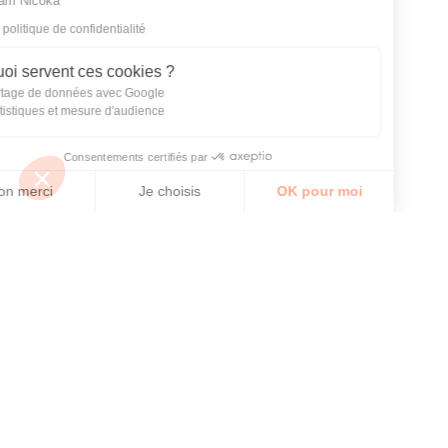
La Team Nicoka
Lire la politique de confidentialité
À quoi servent ces cookies ?
Partage de données avec Google
Statistiques et mesure d'audience
Consentements certifiés par
Non merci
Je choisis
OK pour moi
Axeptio consent
Plateforme de Gestion du Consentement : Personnalisez vos Options
Notre plateforme vous permet d'adapter et de gérer vos paramètres de 
Experts du sur-mesure
Contactez-nous