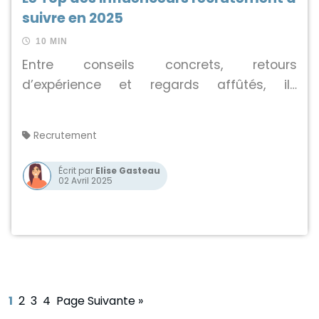
suivre en 2025
10 MIN
Entre conseils concrets, retours
d’expérience et regards affûtés, ils
bousculent les idées reçues. Suivez ces
influenceurs pour rester inspiré(e), affiner
Recrutement
vos pratiques et recruter autrement en
2025 !
Écrit par
Elise Gasteau
02 Avril 2025
1
2
3
4
Page Suivante »