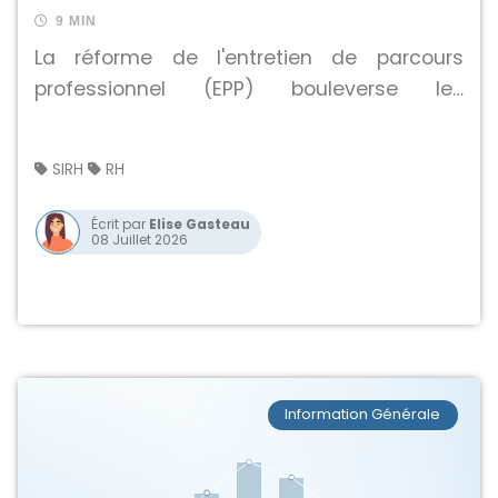
9 MIN
La réforme de l'entretien de parcours
professionnel (EPP) bouleverse les
obligations des employeurs. Découvrez les
nouvelles règles autour de l'entretien mi-
SIRH
RH
carrière, et comment Nicoka vous aide à
piloter vos campagnes d'entretiens
Écrit par
Elise Gasteau
08 Juillet 2026
simplement et efficacement.
Information Générale