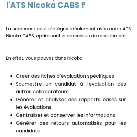
l'ATS Nicoka CABS ?
La scorecard peut s’intégrer idéalement avec notre ATS
Nicoka CABS, optimisant le processus de recrutement.
En effet, vous pouvez dans Nicoka :
Créer des fiches d’évaluation spécifiques
te...
Soumettre un candidat à l’évaluation des
ookies !
autres collaborateurs
e des cookies, vous nous donnez la possibilité
Générer et analyser des rapports basés sur
xpérience sur nos sites web. Aucune donnée
les évaluations
 enregistrée.
Centraliser et conserver les informations
rd, cliquez sur "Ok pour moi".
Générer des retours automatisés pour les
candidats
nfidentialité