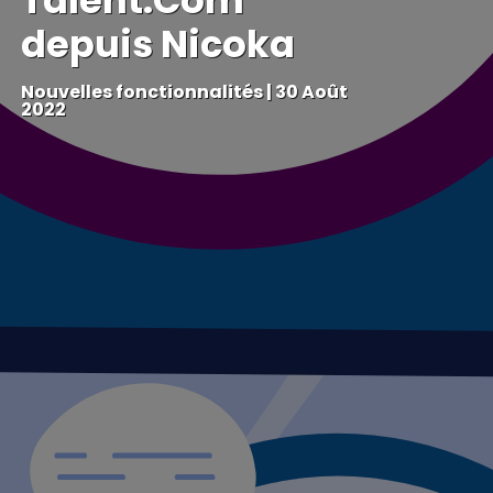
Talent.Com
depuis Nicoka
Nouvelles fonctionnalités
|
30 Août
2022