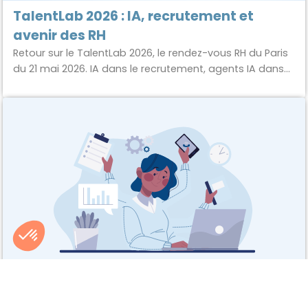
TalentLab 2026 : IA, recrutement et
avenir des RH
Retour sur le TalentLab 2026, le rendez-vous RH du Paris
du 21 mai 2026. IA dans le recrutement, agents IA dans
les ATS, marché du travail, marque employeur...
Axeptio consent
Plateforme de Gestion du Consentement : Personnalisez vos Options
Les grandes mutations du travail en
Notre plateforme vous permet d'adapter et de gérer vos paramètres de 
2026